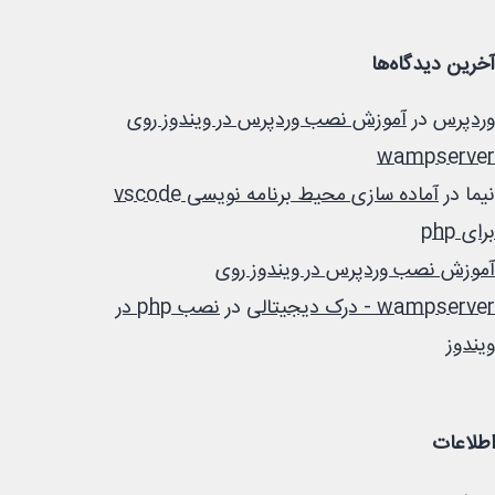
آخرین دیدگاه‌ها
وردپرس
در
آموزش نصب وردپرس در ویندوز روی
wampserver
نیما
در
آماده سازی محیط برنامه نویسی vscode
برای php
آموزش نصب وردپرس در ویندوز روی
wampserver - درک دیجیتالی
در
نصب php در
ویندوز
اطلاعات