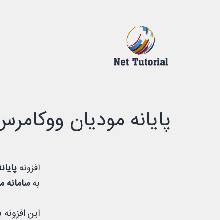
رش
ه
حتوا
درک
دیجیتالی
پایانه مودیان ووکامرس
افزونه
پایان
به
سامانه م
این افزونه ب