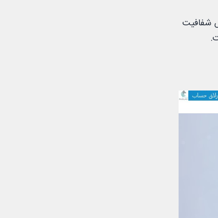
 شفافیت
ت.