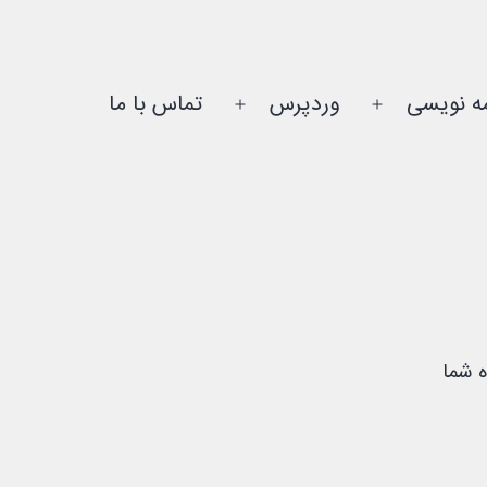
مه نویسی
وردپرس
تماس با ما
باز
باز
کردن
کردن
فهرست
فهرست
ه شما