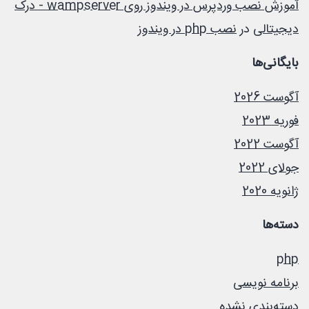
آموزش نصب وردپرس در ویندوز روی wampserver - درک
دیجیتالی
در
نصب php در ویندوز
بایگانی‌ها
آگوست 2026
فوریه 2023
آگوست 2022
جولای 2022
ژانویه 2020
دسته‌ها
php
برنامه نویسی
دسته‌بندی نشده