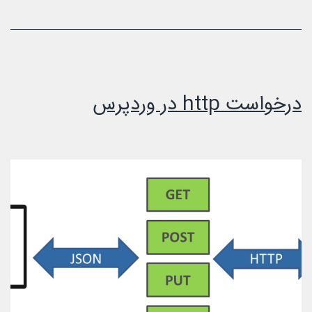
زبانی
قالب
وردپرس
درخواست http در وردپرس