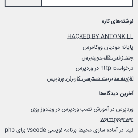
نوشته‌های تازه
HACKED BY ANTONKILL
پایانه مودیان ووکامرس
چند زبانی قالب وردپرس
درخواست http در وردپرس
افزونه مدیریت دسترسی کاربران وردپرس
آخرین دیدگاه‌ها
وردپرس
در
آموزش نصب وردپرس در ویندوز روی
wampserver
نیما
در
آماده سازی محیط برنامه نویسی vscode برای php