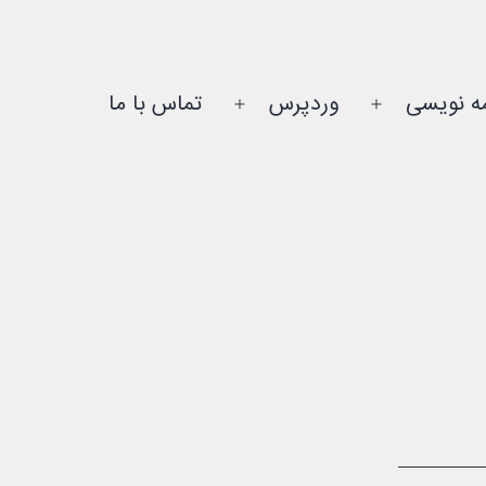
مه نویسی
وردپرس
تماس با ما
باز
باز
کردن
کردن
فهرست
فهرست