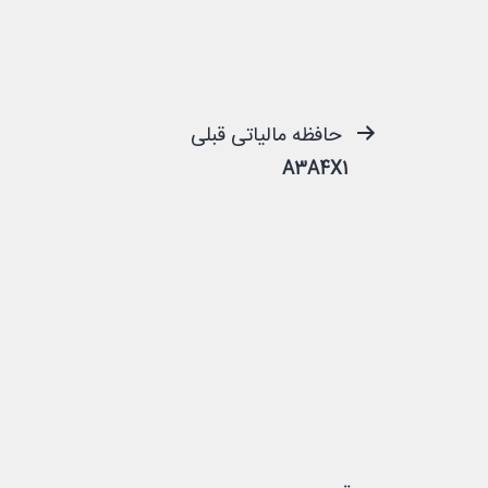
راهبری
حافظه مالیاتی قبلی
A3A4X1
نوشته