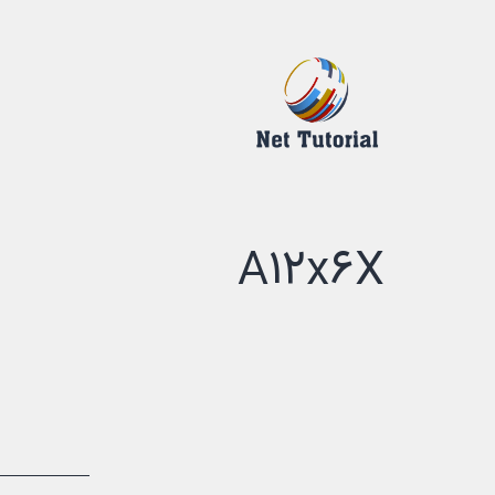
رش
ه
حتوا
درک
دیجیتالی
A12x6X