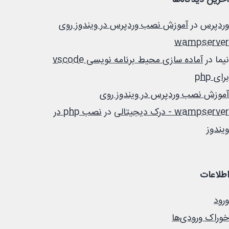
آخرین دیدگاه‌ها
وردپرس
در
آموزش نصب وردپرس در ویندوز روی
wampserver
نیما
در
آماده سازی محیط برنامه نویسی vscode
برای php
آموزش نصب وردپرس در ویندوز روی
wampserver - درک دیجیتالی
در
نصب php در
ویندوز
اطلاعات
ورود
خوراک ورودی‌ها