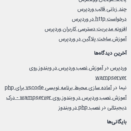
چند زبانی قالب وردپرس
درخواست http در وردپرس
افزونه مدیریت دسترسی کاربران وردپرس
آموزش ساخت پلاگین در وردپرس
آخرین دیدگاه‌ها
وردپرس
در
آموزش نصب وردپرس در ویندوز روی
wampserver
نیما
در
آماده سازی محیط برنامه نویسی vscode برای php
آموزش نصب وردپرس در ویندوز روی wampserver - درک
دیجیتالی
در
نصب php در ویندوز
بایگانی‌ها