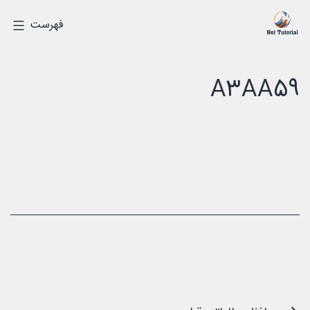
رش
درک
فهرست
ه
دیجیتالی
حتوا
A3AA59