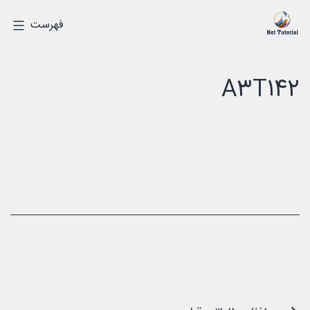
رش
درک
فهرست
ه
دیجیتالی
حتوا
A3T142