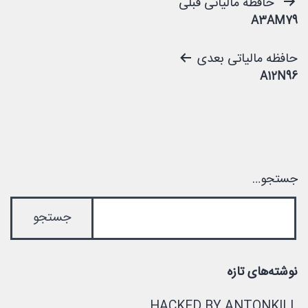
راهبری
حافظه مالیاتی قبلی
A3AM79
نوشته
حافظه مالیاتی بعدی
A12N96
جستجو…
نوشته‌های تازه
HACKED BY ANTONKILL