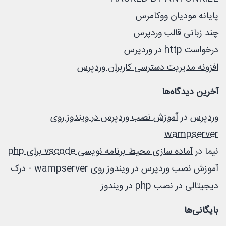
پایانه مودیان ووکامرس
چند زبانی قالب وردپرس
درخواست http در وردپرس
افزونه مدیریت دسترسی کاربران وردپرس
آخرین دیدگاه‌ها
وردپرس
در
آموزش نصب وردپرس در ویندوز روی
wampserver
نیما
در
آماده سازی محیط برنامه نویسی vscode برای php
آموزش نصب وردپرس در ویندوز روی wampserver - درک
دیجیتالی
در
نصب php در ویندوز
بایگانی‌ها