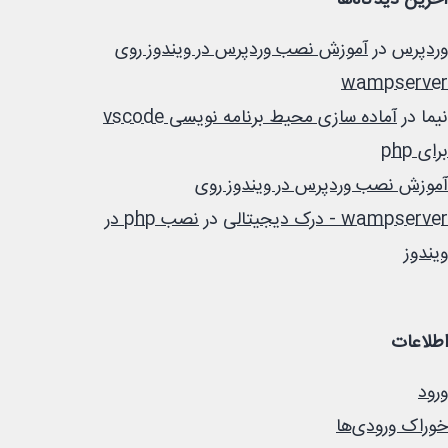
آخرین دیدگاه‌ها
وردپرس
در
آموزش نصب وردپرس در ویندوز روی
wampserver
نیما
در
آماده سازی محیط برنامه نویسی vscode
برای php
آموزش نصب وردپرس در ویندوز روی
wampserver - درک دیجیتالی
در
نصب php در
ویندوز
اطلاعات
ورود
خوراک ورودی‌ها