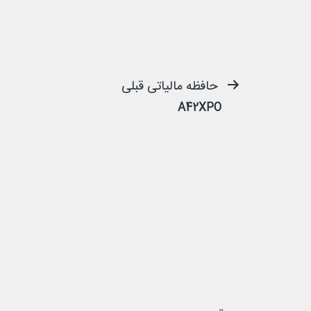
راهبری
حافظه مالیاتی قبلی
A42XPO
نوشته