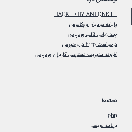
نوشته‌های تازه
HACKED BY ANTONKILL
پایانه مودیان ووکامرس
چند زبانی قالب وردپرس
درخواست http در وردپرس
افزونه مدیریت دسترسی کاربران وردپرس
دسته‌ها
php
برنامه نویسی