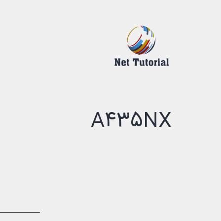
رش
ه
حتوا
درک
دیجیتالی
A435NX