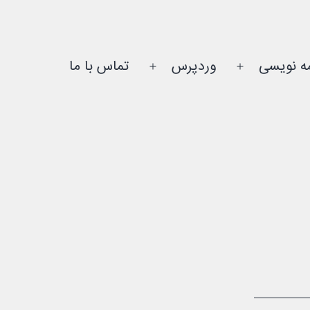
مه نویسی
وردپرس
تماس با ما
باز
باز
کردن
کردن
فهرست
فهرست