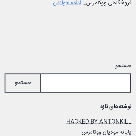
آموزش
فروشگاهی ووکامرس…
ادامه خواندن
ساخت
پلاگین
در
وردپرس
جستجو…
نوشته‌های تازه
HACKED BY ANTONKILL
پایانه مودیان ووکامرس