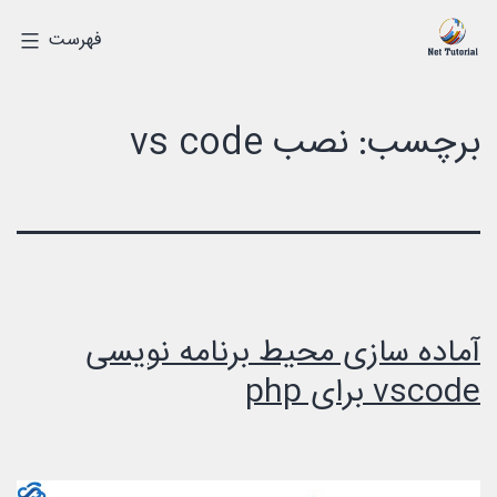
رش
درک
فهرست
ه
دیجیتالی
حتوا
برچسب:
نصب vs code
آماده سازی محیط برنامه نویسی
vscode برای php