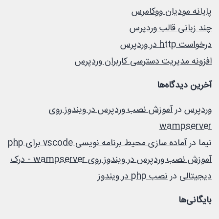
پایانه مودیان ووکامرس
چند زبانی قالب وردپرس
درخواست http در وردپرس
افزونه مدیریت دسترسی کاربران وردپرس
آخرین دیدگاه‌ها
وردپرس
در
آموزش نصب وردپرس در ویندوز روی
wampserver
نیما
در
آماده سازی محیط برنامه نویسی vscode برای php
آموزش نصب وردپرس در ویندوز روی wampserver - درک
دیجیتالی
در
نصب php در ویندوز
بایگانی‌ها