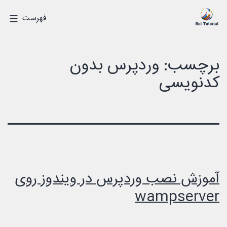
رش
درک
فهرست
ه
دیجیتالی
حتوا
برچسب:
وردپرس بدون
کدنویسی
آموزش نصب وردپرس در ویندوز روی
wampserver