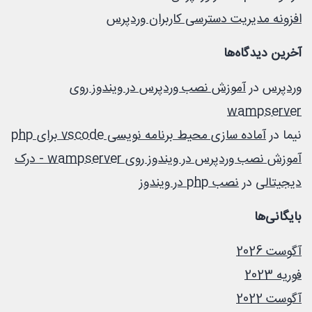
افزونه مدیریت دسترسی کاربران وردپرس
آخرین دیدگاه‌ها
وردپرس
در
آموزش نصب وردپرس در ویندوز روی
wampserver
نیما
در
آماده سازی محیط برنامه نویسی vscode برای php
آموزش نصب وردپرس در ویندوز روی wampserver - درک
دیجیتالی
در
نصب php در ویندوز
بایگانی‌ها
آگوست 2026
فوریه 2023
آگوست 2022