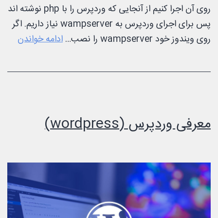
روی آن اجرا کنیم از آنجایی که وردپرس را با php نوشته اند
پس برای اجرای وردپرس به wampserver نیاز داریم. اگر
آموز
روی ویندوز خود wampserver را نصب…
ادامه خواندن
نصب
وردپ
در
ویندو
روی
معرفی وردپرس (wordpress)
rver