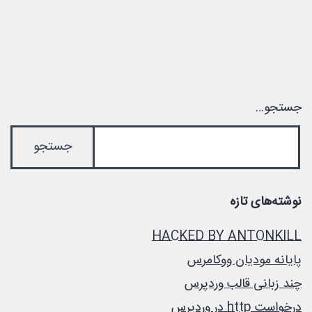
(wordpress)
جستجو…
نوشته‌های تازه
HACKED BY ANTONKILL
پایانه مودیان ووکامرس
چند زبانی قالب وردپرس
درخواست http در وردپرس