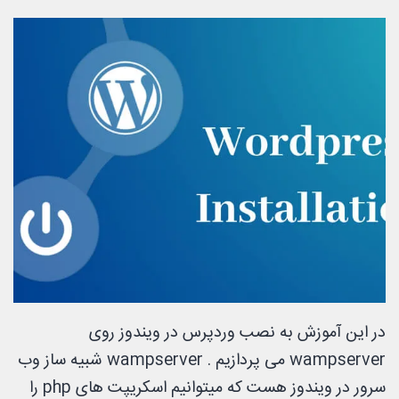
در این آموزش به نصب وردپرس در ویندوز روی
wampserver می پردازیم . wampserver شبیه ساز وب
سرور در ویندوز هست که میتوانیم اسکریپت های php را