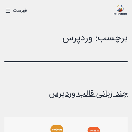
رش
درک
فهرست
ه
دیجیتالی
حتوا
برچسب:
وردپرس
چند زبانی قالب وردپرس