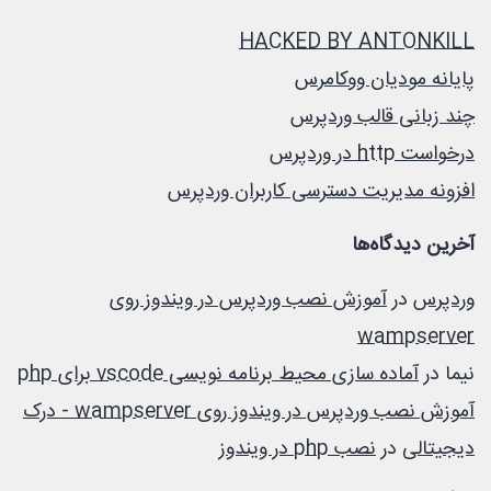
HACKED BY ANTONKILL
پایانه مودیان ووکامرس
چند زبانی قالب وردپرس
درخواست http در وردپرس
افزونه مدیریت دسترسی کاربران وردپرس
آخرین دیدگاه‌ها
وردپرس
در
آموزش نصب وردپرس در ویندوز روی
wampserver
نیما
در
آماده سازی محیط برنامه نویسی vscode برای php
آموزش نصب وردپرس در ویندوز روی wampserver - درک
دیجیتالی
در
نصب php در ویندوز