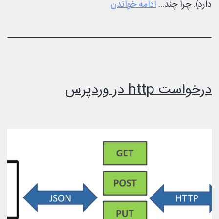
چند
دارد). چرا چند…
ادامه خواندن
زبانی
قالب
وردپرس
درخواست http در وردپرس