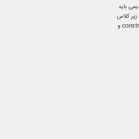
 sql injection در روش قدیمی باید
پت زیر کلاس
ارتباط با دیتابیس از طریق pdo هست کلاس دیتابیس شامل سه تابع construct و