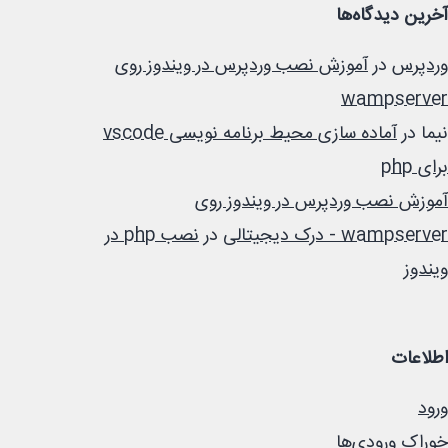
آخرین دیدگاه‌ها
وردپرس
در
آموزش نصب وردپرس در ویندوز روی
wampserver
نیما
در
آماده سازی محیط برنامه نویسی vscode
برای php
آموزش نصب وردپرس در ویندوز روی
wampserver - درک دیجیتالی
در
نصب php در
ویندوز
اطلاعات
ورود
خوراک ورودی‌ها