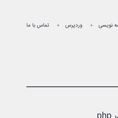
مه نویسی
وردپرس
تماس با ما
باز
باز
کردن
کردن
فهرست
فهرست