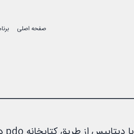
صفحه اصلی
برنا
 دیتابیس از طریق کتابخانه pdo در php