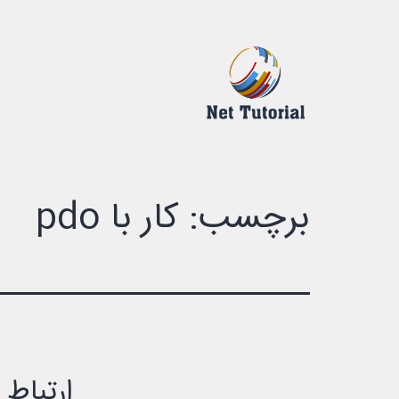
رش
ه
حتوا
درک
دیجیتالی
برچسب:
کار با pdo
ارتباط با