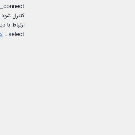
select…
اد