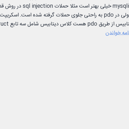
mysqli_connect خیلی بهتر است مثلا حملات
کنترل شود ولی در pdo به راحتی جلوی حملات گرفته شده است. اسکری
ارتباط
امه خواندن
با
دیتابیس
از
طریق
کتابخانه
pdo
در
php