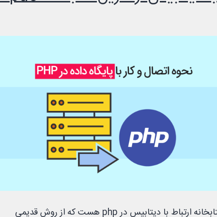
pdo یک کتابخانه ارتباط با دیتابیس در php هست که از روش قدیمی