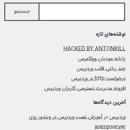
نوشته‌های تازه
HACKED BY ANTONKILL
پایانه مودیان ووکامرس
چند زبانی قالب وردپرس
درخواست http در وردپرس
افزونه مدیریت دسترسی کاربران وردپرس
آخرین دیدگاه‌ها
وردپرس
در
آموزش نصب وردپرس در ویندوز روی
wampserver