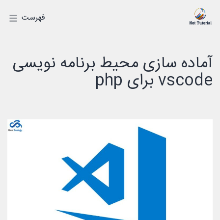
رش
درک
فهرست
ه
دیجیتالی
حتوا
آماده سازی محیط برنامه نویسی
vscode برای php