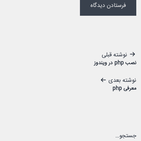
راهبری
نوشته قبلی
نصب php در ویندوز
نوشته
نوشته بعدی
معرفی php
جستجو…