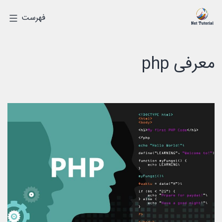
رش
درک
فهرست
ه
دیجیتالی
حتوا
معرفی php