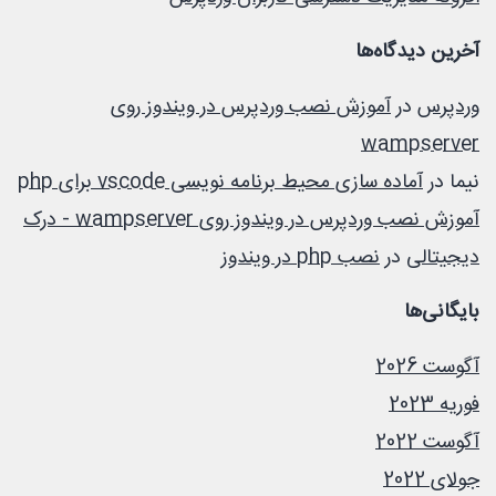
آخرین دیدگاه‌ها
وردپرس
در
آموزش نصب وردپرس در ویندوز روی
wampserver
نیما
در
آماده سازی محیط برنامه نویسی vscode برای php
آموزش نصب وردپرس در ویندوز روی wampserver - درک
دیجیتالی
در
نصب php در ویندوز
بایگانی‌ها
آگوست 2026
فوریه 2023
آگوست 2022
جولای 2022